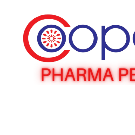
Home
»
Compare
La lista de comparación está vacía.
No se agregaron productos en la lista de comparación. Debe agregar
algunos productos para compararlos.
Encontrará muchos productos interesantes en nuestra página
"Tienda".
Volver a la tienda
Páginas
• Inicio
• Blog
• Tienda
• Productos
• Videos
• Preguntas Frecuentes