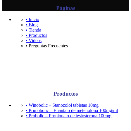
Páginas
• Inicio
• Blog
• Tienda
• Productos
• Videos
• Preguntas Frecuentes
Productos
• Winobolic – Stanozolol tabletas 10mg
• Primobolic – Enantato de metenolona 100mg/ml
• Probolic – Propionato de testosterona 100mg