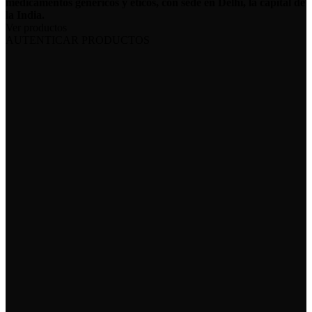
medicamentos genéricos y éticos, con sede en Delhi, la capital de
la India.
Ver productos
AUTENTICAR PRODUCTOS