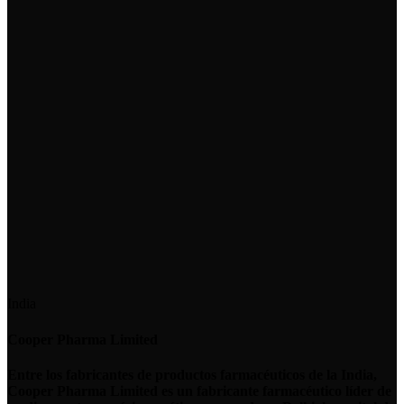
India
Cooper Pharma Limited
Entre los fabricantes de productos farmacéuticos de la India,
Cooper Pharma Limited es un fabricante farmacéutico líder de