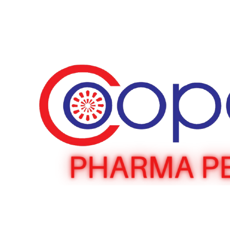
Comparar
Quick view
Añadir a la lista de deseos
Cerrar
Clenbolic – Clenbuterol 40mcg
S/
135.00
Añadir al carrito
Agotado